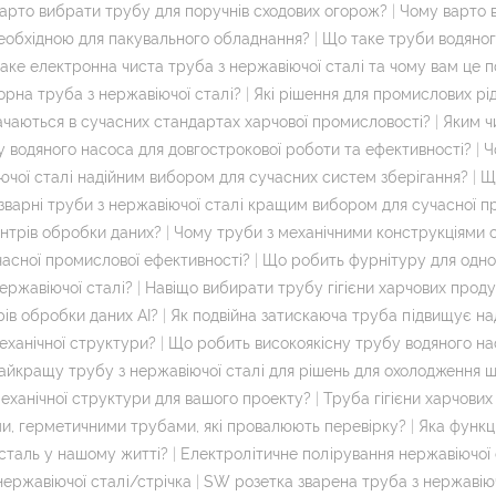
арто вибрати трубу для поручнів сходових огорож?
|
Чому варто в
необхідною для пакувального обладнання?
|
Що таке труби водяног
аке електронна чиста труба з нержавіючої сталі та чому вам це п
рна труба з нержавіючої сталі?
|
Які рішення для промислових рі
изначаються в сучасних стандартах харчової промисловості?
|
Яким ч
 водяного насоса для довгострокової роботи та ефективності?
|
Ч
чої сталі надійним вибором для сучасних систем зберігання?
|
Щ
варні труби з нержавіючої сталі кращим вибором для сучасної п
нтрів обробки даних?
|
Чому труби з механічними конструкціями с
часної промислової ефективності?
|
Що робить фурнітуру для одно
ержавіючої сталі?
|
Навіщо вибирати трубу гігієни харчових проду
рів обробки даних AI?
|
Як подвійна затискаюча труба підвищує над
еханічної структури?
|
Що робить високоякісну трубу водяного на
айкращу трубу з нержавіючої сталі для рішень для охолодження 
еханічної структури для вашого проекту?
|
Труба гігієни харчових
и, герметичними трубами, які провалюють перевірку?
|
Яка функц
сталь у нашому житті?
|
Електролітичне полірування нержавіючо
нержавіючої сталі/стрічка
|
SW розетка зварена труба з нержавіюч