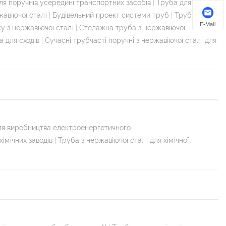
для поручнів усередині транспортних засобів
|
Труба для
авіючої сталі
|
Будівельний проект системи труб
|
Труба
E-Mail
у з нержавіючої сталі
|
Стелажна труба з нержавіючої
 для сходів
|
Сучасні трубчасті поручні з нержавіючої сталі для
для виробництва електроенергетичного
хімічних заводів
|
Труба з нержавіючої сталі для хімічної