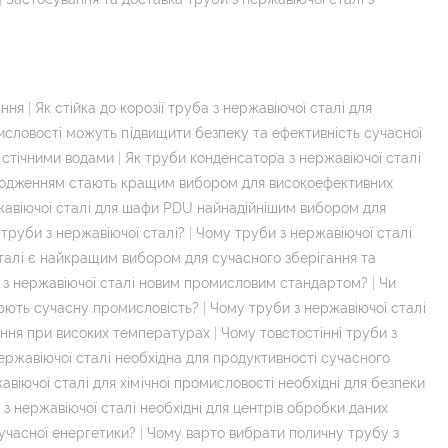
ання
|
Як стійка до корозії труба з нержавіючої сталі для
мисловості можуть підвищити безпеку та ефективність сучасної
 стічними водами
|
Як труби конденсатора з нержавіючої сталі
холодженням стають кращим вибором для високоефективних
жавіючої сталі для шафи PDU найнадійнішим вибором для
труби з нержавіючої сталі?
|
Чому труби з нержавіючої сталі
талі є найкращим вибором для сучасного зберігання та
 з нержавіючої сталі новим промисловим стандартом?
|
Чи
нюють сучасну промисловість?
|
Чому труби з нержавіючої сталі
ання при високих температурах
|
Чому товстостінні труби з
ржавіючої сталі необхідна для продуктивності сучасного
віючої сталі для хімічної промисловості необхідні для безпеки
з нержавіючої сталі необхідні для центрів обробки даних
сучасної енергетики?
|
Чому варто вибрати поличну трубу з