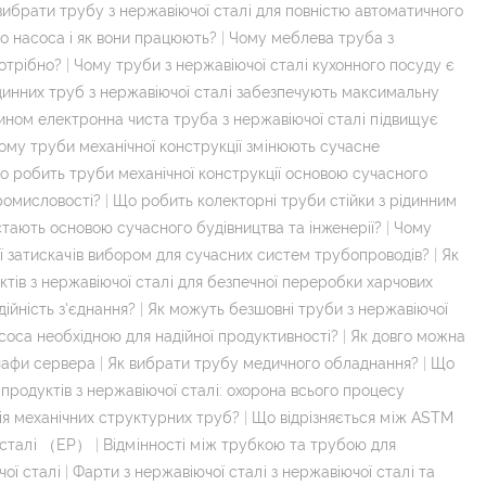
ибрати трубу з нержавіючої сталі для повністю автоматичного
о насоса і як вони працюють?
|
Чому меблева труба з
отрібно?
|
Чому труби з нержавіючої сталі кухонного посуду є
динних труб з нержавіючої сталі забезпечують максимальну
ином електронна чиста труба з нержавіючої сталі підвищує
ому труби механічної конструкції змінюють сучасне
о робить труби механічної конструкції основою сучасного
ромисловості?
|
Що робить колекторні труби стійки з рідинним
тають основою сучасного будівництва та інженерії?
|
Чому
ї затискачів вибором для сучасних систем трубопроводів?
|
Як
ктів з нержавіючої сталі для безпечної переробки харчових
ійність з'єднання?
|
Як можуть безшовні труби з нержавіючої
соса необхідною для надійної продуктивності?
|
Як довго можна
шафи сервера
|
Як вибрати трубу медичного обладнання?
|
Що
 продуктів з нержавіючої сталі: охорона всього процесу
ія механічних структурних труб?
|
Що відрізняється між ASTM
ї сталі （EP）
|
Відмінності між трубкою та трубою для
ої сталі
|
Фарти з нержавіючої сталі з нержавіючої сталі та