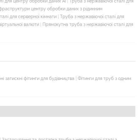
лі для центру обробки даних AI
|
Труба з нержавіючої сталі для
інфраструктури центру обробки даних з рідинним
талі для серверної кімнати
|
Труба з нержавіючої сталі для
іртуальної валюти
|
Прямокутна труба з нержавіючої сталі для
і затискні фітинги для будівництва
|
Фітинги для труб з одним
|
Застосування та доставка труби з нержавіючої сталі з