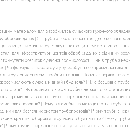
 кращим матеріалом для виробництва сучасного кухонного обладн
ру обробки даних
|
Як труби з нержавіючої сталі для хімічної про
я для очищення стічних вод можуть покращити сучасне управління
 сталі для інфраструктури центрів обробки даних з рідинним о
підтримувати розвиток сучасної промисловості?
|
Чи є труба з нер
их
|
Чи формують інфраструктуру майбутнього промислові зварні 
 для сучасних систем виробництва ліків
|
Полиця з нержавіючої с
переосмислюють сучасний дизайн будівель?
|
Чи є безшовна труба
ючої сталі?
|
Як промислові зварні труби з нержавіючої сталі змі
 ваша промислова зварна труба з нержавіючої сталі для використ
ромислових проектів?
|
Чому автомобільна мотоциклетна труба з не
хідними для безпечних систем трубопроводів?
|
Чому труби з нержа
і вікон є кращим вибором для сучасного будівництва?
|
Чому труби 
m?
|
Чому труби з нержавіючої сталі для нафти та газу є основою 