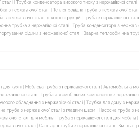
 сталі
|
Трубка конденсатора високого тиску з нержавіючої сталі
бка з нержавіючої сталі
|
Теплопровідна труба з нержавіючої стал
ба з нержавіючої сталі для конструкцій
|
Труба з нержавіючої стал
онна трубка з нержавіючої сталі
|
Труба конденсатора з нержавію
ортування рідини з нержавіючої сталі
|
Зварна теплообмінна тру
і для кухні
|
Меблева труба з нержавіючої сталі
|
Автомобільна мо
нержавіючої сталі
|
Труба автомобільних компонентів з нержавіючо
чового обладнання з нержавіючої сталі
|
Трубка для дому з нержа
на труба з нержавіючої сталі з гладким швом
|
Насосна труба з н
жавіючої сталі для меблів
|
Труба з нержавіючої сталі для меблів
 нержавіючої сталі
|
Санітарні труби з нержавіючої сталі
|
Змінна т