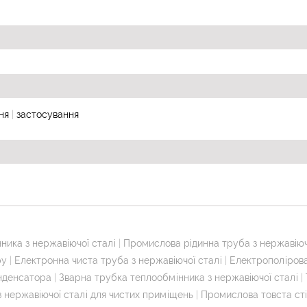
ня
|
застосування
ника з нержавіючої сталі
|
Промислова рідинна труба з нержавіюч
ру
|
Електронна чиста труба з нержавіючої сталі
|
Електрополірова
онденсатора
|
Зварна трубка теплообмінника з нержавіючої сталі
|
з нержавіючої сталі для чистих приміщень
|
Промислова товста сті