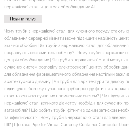
нержавіючої сталі в центрах обробки даних AI
Новини галузі
Чому труби з нержавіючої сталі для кухонного посуду стають
обладнання серверної кімнати може підвищити надійність цент
хімічної обробки
|
Як труби з нержавіючої сталі для обладнанн
покращують системи теплообміну?
|
Чому труби з нержавіючої
центрів обробки даних
|
Як труби з нержавіючої сталі можуть 
сучасних систем розподілу електроенергії центру обробки дан
для обладнання фармацевтичного обладнання настільки важливі
архітектурного дизайну
|
Чи труби для архітектури та декору 
підвищують безпеку сучасного трубопроводу фітинги з нержаві
стають основою сучасних промислових систем?
|
Чи підходить
нержавіючої сталі великого діаметру необхідні для сучасних п
автомобіля?
|
Що робить трубні фітинги з одним затиском необ
та ефективності?
|
Чому труби з нержавіючої сталі для дверей 
ШІ?
|
Що таке Pipe for Virtual Currency Container Computer Roo