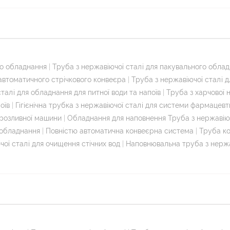
го обладнання
|
Труба з нержавіючої сталі для пакувального обла
 автоматичного стрічкового конвеєра
|
Труба з нержавіючої сталі 
талі для обладнання для питної води та напоїв
|
Труба з харчової н
оїв
|
Гігієнічна трубка з нержавіючої сталі для системи фармацев
 розливної машини
|
Обладнання для наповнення Труба з нержавіюч
 обладнання
|
Повністю автоматична конвеєрна система
|
Труба ко
чої сталі для очищення стічних вод
|
Наповнювальна труба з нержа