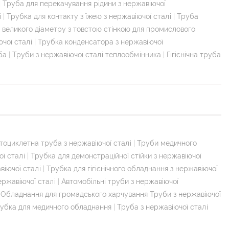
|
Труба для перекачування рідини з нержавіючої
і
|
Трубка для контакту з їжею з нержавіючої сталі
|
Труба
і великого діаметру з товстою стінкою для промислового
чої сталі
|
Трубка конденсатора з нержавіючої
ба
|
Труби з нержавіючої сталі теплообмінника
|
Гігієнічна труба
тоциклетна труба з нержавіючої сталі
|
Труби медичного
ї сталі
|
Трубка для демонстраційної стійки з нержавіючої
віючої сталі
|
Трубка для гігієнічного обладнання з нержавіючої
ержавіючої сталі
|
Автомобільні труби з нержавіючої
|
Обладнання для громадського харчування Труби з нержавіючої
рубка для медичного обладнання
|
Труба з нержавіючої сталі