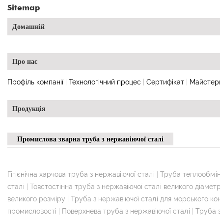
Sitemap
Домашній
Про нас
Профіль компанії
|
Технологічний процес
|
Сертифікат
|
Майстер
Продукція
Промислова зварна труба з нержавіючої сталі
Гігієнічна харчова труба з нержавіючої сталі
|
Труба теплообмін
сталі
|
Товстостінна труба з нержавіючої сталі великого діамет
великого розміру
|
Труба з нержавіючої сталі для морського к
промисловості
|
Поверхнева труба з нержавіючої сталі
|
Труба 