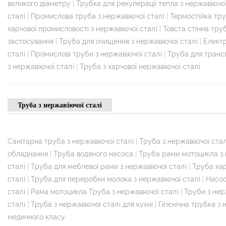
великого діаметру
|
Трубка для рекуперації тепла з нержавіючої
сталі
|
Промислова труба з нержавіючої сталі
|
Термостійка тру
харчової промисловості з нержавіючої сталі
|
Товста стінна тру
застосування
|
Труба для очищення з нержавіючої сталі
|
Електр
сталі
|
Промислові труби з нержавіючої сталі
|
Труба для трансп
з нержавіючої сталі
|
Труба з харчової нержавіючої сталі
Труба з нержавіючої сталі
Санітарна труба з нержавіючої сталі
|
Труба з нержавіючої стал
обладнання
|
Труба водяного насоса
|
Труба рами мотоцикла з 
сталі
|
Труба для меблевої рами з нержавіючої сталі
|
Труба хар
сталі
|
Труба для переробки молока з нержавіючої сталі
|
Насос
сталі
|
Рама мотоцикла Труба з нержавіючої сталі
|
Труби з нер
сталі
|
Труба з нержавіючої сталі для кухні
|
Гігієнічна трубка з
медичного класу