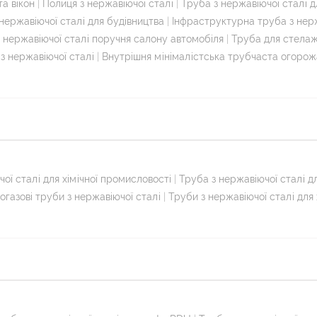
та вікон
|
Полиця з нержавіючої сталі
|
Труба з нержавіючої сталі 
 нержавіючої сталі для будівництва
|
Інфраструктурна труба з нерж
 нержавіючої сталі поручня салону автомобіля
|
Труба для стелаж
 з нержавіючої сталі
|
Внутрішня мінімалістська трубчаста огорожа
ої сталі для хімічної промисловості
|
Труба з нержавіючої сталі 
огазові труби з нержавіючої сталі
|
Труби з нержавіючої сталі для 