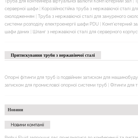
Труба для контейнера віртуальної валюти Комп'ютерний зал
|
Т
серверної шафи
|
Корозійностійка труба з нержавіючої сталі д
охолодженням
|
Труба з нержавіючої сталі для зануреного охо
системи розподілу електроенергії шафи PDU
|
Комп'ютерний за
шафи даних
|
Шланг з нержавіючої сталі для серверного корпус
Притискування труби з нержавіючої сталі
Опорні фітинги для труб із подвійним затиском для машинобуд
затиском для промислової опорної системи труб
|
Фітинги для 
Новини
Новини компанії
Pinhui Fluid запрошує вас приєднатися до конференції та вистав