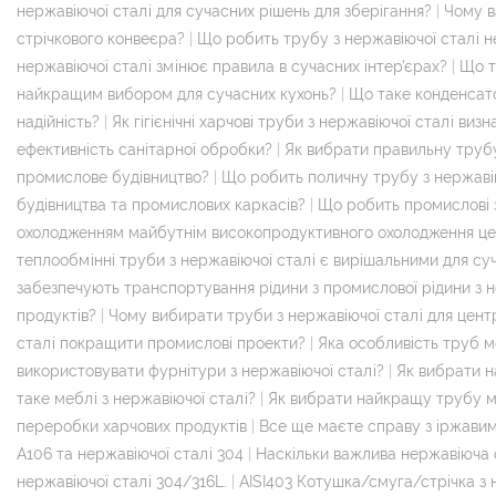
нержавіючої сталі для сучасних рішень для зберігання?
|
Чому в
стрічкового конвеєра?
|
Що робить трубу з нержавіючої сталі 
нержавіючої сталі змінює правила в сучасних інтер’єрах?
|
Що т
найкращим вибором для сучасних кухонь?
|
Що таке конденсато
надійність?
|
Як гігієнічні харчові труби з нержавіючої сталі в
ефективність санітарної обробки?
|
Як вибрати правильну трубу
промислове будівництво?
|
Що робить поличну трубу з нержавію
будівництва та промислових каркасів?
|
Що робить промислові з
охолодженням майбутнім високопродуктивного охолодження це
теплообмінні труби з нержавіючої сталі є вирішальними для су
забезпечують транспортування рідини з промислової рідини з н
продуктів?
|
Чому вибирати труби з нержавіючої сталі для цент
сталі покращити промислові проекти?
|
Яка особливість труб м
використовувати фурнітури з нержавіючої сталі?
|
Як вибрати н
таке меблі з нержавіючої сталі?
|
Як вибрати найкращу трубу м
переробки харчових продуктів
|
Все ще маєте справу з іржавим
A106 та нержавіючої сталі 304
|
Наскільки важлива нержавіюча 
нержавіючої сталі 304/316L.
|
AISI403 Котушка/смуга/стрічка з 